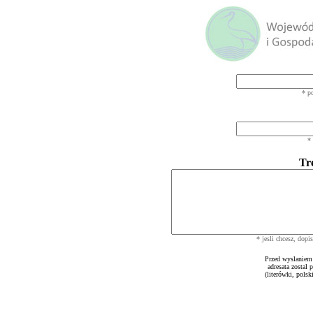
* p
*
Tr
* jesli chcesz, dopi
Przed wyslanie
adresata zostal 
(literówki, polsk