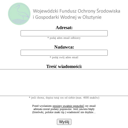
Adresat:
* podaj adres email odbiorcy
Nadawca:
* podaj swój adres email
Treść wiadomości:
* jesli chcesz, dopisz tutaj cos od siebie (max. 4000 znaków)
Przed wyslaniem
prosimy uważnie sprawdzić
czy email
adresata zostal podany poprawnie. Jesli zawiera błędy
(literówki, polskie znaki itp.) wiadomość nie dojdzie...